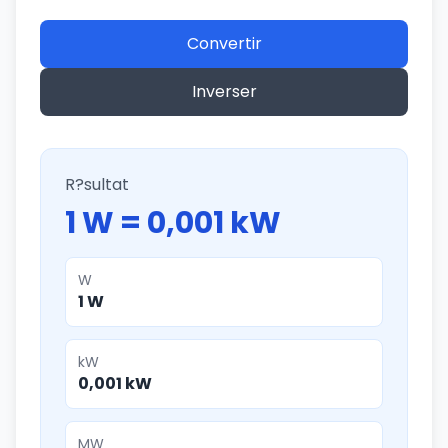
Convertir
Inverser
R?sultat
1 W = 0,001 kW
W
1 W
kW
0,001 kW
MW