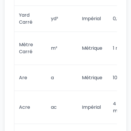
Yard
yd²
Impérial
0,83612
Carré
Mètre
m²
Métrique
1 m²
Carré
Are
a
Métrique
100 m²
4 046,8
Acre
ac
Impérial
m²