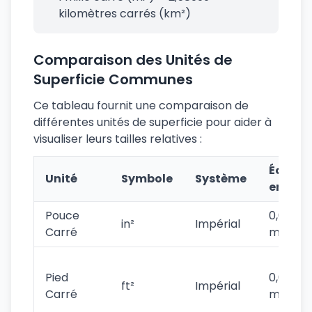
kilomètres carrés (km²)
Comparaison des Unités de
Superficie Communes
Ce tableau fournit une comparaison de
différentes unités de superficie pour aider à
visualiser leurs tailles relatives :
Équiva
Unité
Symbole
Système
en m²
Pouce
0,0006
in²
Impérial
Carré
m²
Pied
0,09290
ft²
Impérial
Carré
m²