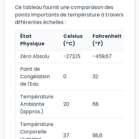
Ce tableau fournit une comparaison des
points importants de température à travers
différentes échelles :
État
Celsius
Fahrenheit
Ke
Physique
(°C)
(°F)
(K
Zéro Absolu
-273,15
-459,67
0
Point de
Congélation
0
32
273
de l'Eau
Température
Ambiante
20
68
293
(approx.)
Température
Corporelle
37
98,6
310