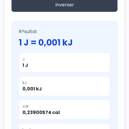
Inverser
R?sultat
1 J = 0,001 kJ
J
1 J
kJ
0,001 kJ
cal
0,23900574 cal