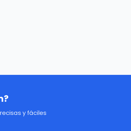
m?
cisas y fáciles