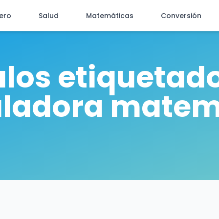
iero
Salud
Matemáticas
Conversión
ulos etiquetad
uladora matem