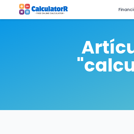
Financ
Artíc
"calc