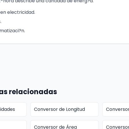
t-hora describe una cantidad de energ?a.
en electricidad.
.
matizaci?n.
as relacionadas
idades
Conversor de Longitud
Conversor
Conversor de Área
Conversor