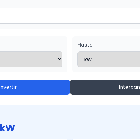
Hasta
nvertir
Interca
1 kW