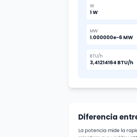
W
1 W
MW
1.000000e-6 MW
BTU/h
3,41214164 BTU/h
Diferencia entr
La potencia mide la rapi