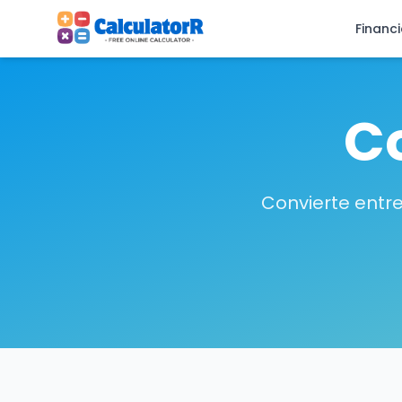
Financ
C
Convierte entr