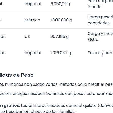
Peso corpora
st
Imperial
6.350,29 g
Irlanda
Carga pesada
t
Métrico
1.000.000 g
cantidades
Carga y mate
ton
US
907.185 g
EE.UU.
ton
Imperial
1.016.047 g
Envíos y com
didas de Peso
a, los humanos han usado varios métodos para medir el pes
izaciones antiguas usaban balanzas con pesos estandarizad
n granos
: Las primeras unidades como el quilate (deriva
 se basaban en el peso de las semillas.