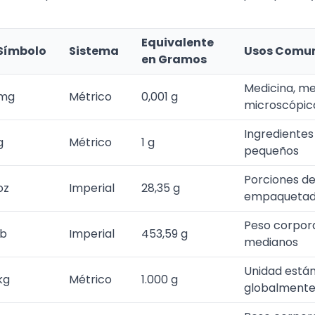
Equivalente
Símbolo
Sistema
Usos Comu
en Gramos
Medicina, me
mg
Métrico
0,001 g
microscópic
Ingredientes
g
Métrico
1 g
pequeños
Porciones d
oz
Imperial
28,35 g
empaquetado
Peso corpora
lb
Imperial
453,59 g
medianos
Unidad están
kg
Métrico
1.000 g
globalment