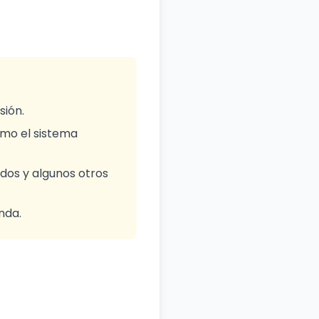
sión.
omo el sistema
idos y algunos otros
nda.