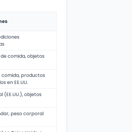
nes
diciones
as
 de comida, objetos
e comida, productos
s en EE.UU.
l (EE.UU.), objetos
dar, peso corporal
e