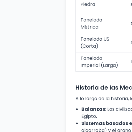
Piedra
Tonelada
Métrica
Tonelada US
(Corta)
Tonelada
Imperial (Larga)
Historia de las Me
A lo largo de la histori
Balanzas
: Las civil
Egipto.
Sistemas basados e
algarroba) y el grano