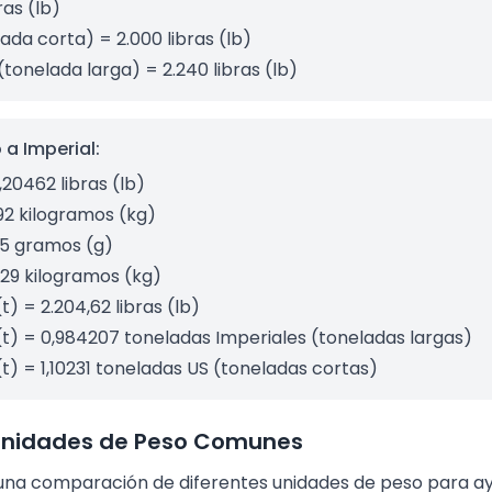
ras (lb)
ada corta) = 2.000 libras (lb)
(tonelada larga) = 2.240 libras (lb)
a Imperial:
,20462 libras (lb)
592 kilogramos (kg)
95 gramos (g)
029 kilogramos (kg)
t) = 2.204,62 libras (lb)
(t) = 0,984207 toneladas Imperiales (toneladas largas)
(t) = 1,10231 toneladas US (toneladas cortas)
nidades de Peso Comunes
una comparación de diferentes unidades de peso para ayu