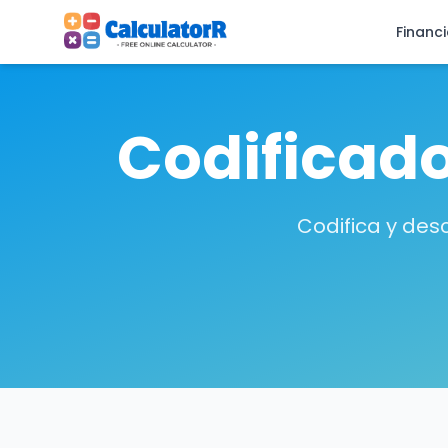
Financ
Codificad
Codifica y des