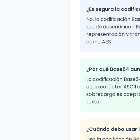
¿Es segura la codifi
No, la codificación B
puede descodificar. B
representación y tran
como AES.
¿Por qué Base64 aum
La codificación Base6
cada carácter ASCII e
sobrecarga es aceptab
texto.
¿Cuándo debo usar l
Usa la codificación B