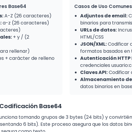
res Base64
Casos de Uso Comunes
s:
A-Z (26 caracteres)
Adjuntos de email:
C
:
a-z (26 caracteres)
binarios para transmis
racteres)
URLs de datos:
Incrus
ales:
+ y / (2
HTML/CSS
JSON/XML:
Codificar 
ara rellenar)
formatos basados en 
s + carácter de relleno
Autenticación HTTP 
credenciales usuario:
Claves API:
Codificar 
Almacenamiento de 
datos binarios en bas
Codificación Base64
funciona tomando grupos de 3 bytes (24 bits) y convirtié
entando 6 bits). Este proceso asegura que los datos bi
 segura como texto.