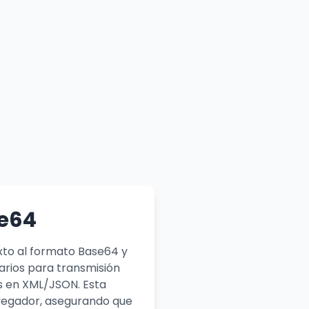
se64
xto al formato Base64 y
arios para transmisión
s en XML/JSON. Esta
avegador, asegurando que