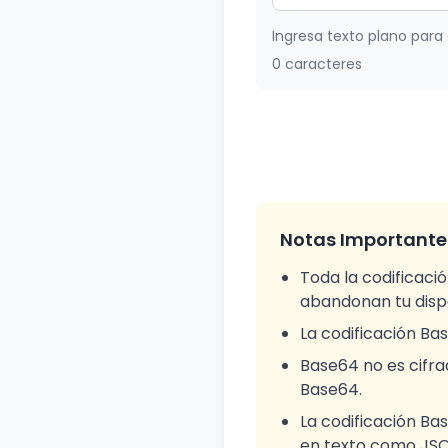
Ingresa texto plano para
0 caracteres
Notas Importante
Toda la codificaci
abandonan tu dispo
La codificación B
Base64 no es cifra
Base64.
La codificación B
en texto como JSO