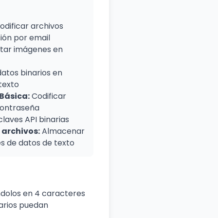
odificar archivos
ión por email
tar imágenes en
datos binarios en
texto
Básica:
Codificar
contraseña
claves API binarias
archivos:
Almacenar
es de datos de texto
ndolos en 4 caracteres
narios puedan