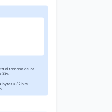
ta el tamaño de los
 33%:
 bytes = 32 bits
o