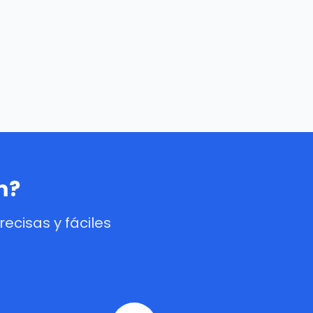
m?
cisas y fáciles