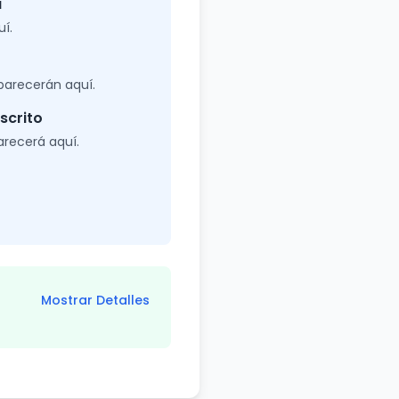
a
uí.
parecerán aquí.
scrito
arecerá aquí.
Mostrar Detalles