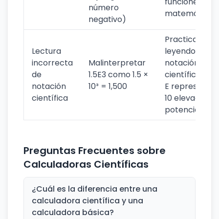
funciones
número
matemáticas
negativo)
Practica
Lectura
leyendo
incorrecta
Malinterpretar
notación
de
1.5E3 como 1.5 ×
científica do
notación
10³ = 1,500
E representa 
científica
10 elevado a l
potencia de"
Preguntas Frecuentes sobre
Calculadoras Científicas
¿Cuál es la diferencia entre una
calculadora científica y una
calculadora básica?