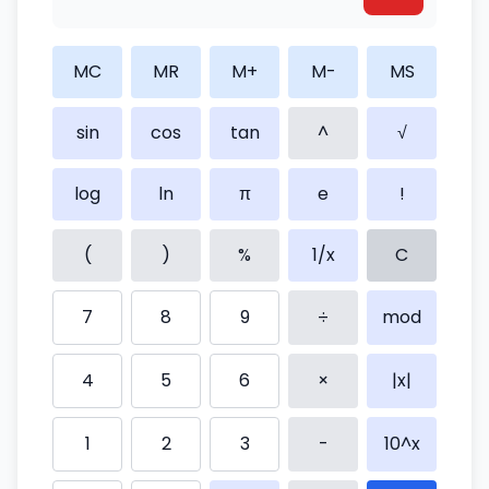
MC
MR
M+
M-
MS
sin
cos
tan
^
√
log
ln
π
e
!
(
)
%
1/x
C
7
8
9
÷
mod
4
5
6
×
|x|
1
2
3
-
10^x