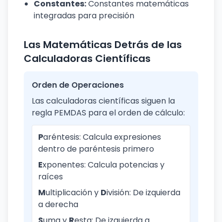
Constantes:
Constantes matemáticas
integradas para precisión
Las Matemáticas Detrás de las
Calculadoras Científicas
Orden de Operaciones
Las calculadoras científicas siguen la
regla PEMDAS para el orden de cálculo:
P
aréntesis: Calcula expresiones
dentro de paréntesis primero
E
xponentes: Calcula potencias y
raíces
M
ultiplicación y
D
ivisión: De izquierda
a derecha
S
uma y
R
esta: De izquierda a