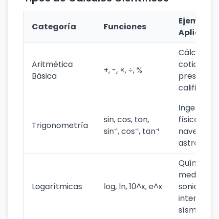
Ejemplos
Categoría
Funciones
Aplicació
Cálculos
Aritmética
cotidianos
+, -, ×, ÷, %
Básica
presupues
calificaci
Ingeniería,
sin, cos, tan,
física,
Trigonometría
sin⁻¹, cos⁻¹, tan⁻¹
navegació
astronom
Química,
medición 
Logarítmicas
log, ln, 10^x, e^x
sonido,
intensidad
sísmica