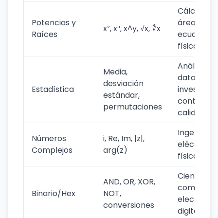
Cálculos d
Potencias y
área/volu
x², x³, x^y, √x, ∛x
Raíces
ecuacione
física
Análisis de
Media,
datos,
desviación
Estadística
investigac
estándar,
control de
permutaciones
calidad
Ingeniería
Números
i, Re, Im, |z|,
eléctrica,
Complejos
arg(z)
física cuá
Ciencias d
AND, OR, XOR,
computaci
Binario/Hex
NOT,
electrónic
conversiones
digital