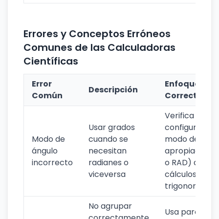
Errores y Conceptos Erróneos
Comunes de las Calculadoras
Científicas
Error
Enfoque
Descripción
Común
Correcto
Verifica y
Usar grados
configura el
Modo de
cuando se
modo de ángu
ángulo
necesitan
apropiado (D
incorrecto
radianes o
o RAD) antes 
viceversa
cálculos
trigonométric
No agrupar
Usa paréntesi
correctamente