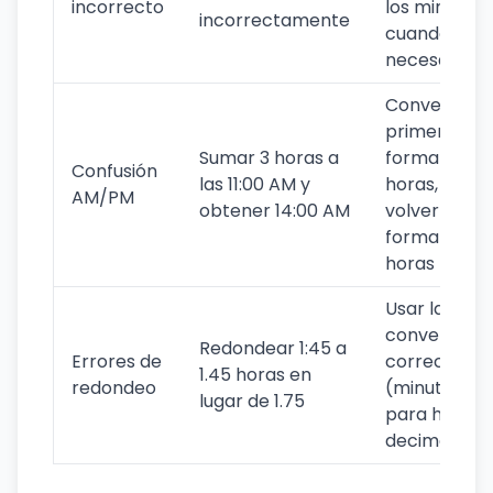
incorrecto
los minutos
incorrectamente
cuando sea
necesario
Convertir
primero al
Sumar 3 horas a
formato de 
Confusión
las 11:00 AM y
horas, luego
AM/PM
obtener 14:00 AM
volver al
formato de 
horas
Usar la
conversión
Redondear 1:45 a
Errores de
correcta
1.45 horas en
redondeo
(minutos ÷ 
lugar de 1.75
para horas
decimales