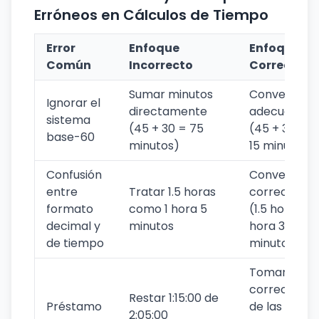
Erróneos en Cálculos de Tiempo
Error
Enfoque
Enfoque
Común
Incorrecto
Correcto
Sumar minutos
Convertir
Ignorar el
directamente
adecuadam
sistema
(45 + 30 = 75
(45 + 30 = 1
base-60
minutos)
15 minutos)
Confusión
Convertir
entre
Tratar 1.5 horas
correctame
formato
como 1 hora 5
(1.5 horas = 
decimal y
minutos
hora 30
de tiempo
minutos)
Tomar pres
correctame
Restar 1:15:00 de
Préstamo
de las horas
2:05:00