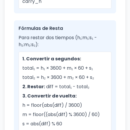
carry_h
Fórmulas de Resta
Para restar dos tiempos (h₁:m₁:s₁ -
h₂:m₂:s₂):
1. Convertir a segundos:
total₁ = h₁ × 3600 + m₁ × 60 + s₁
total₂ = h₂ × 3600 + m₂ × 60 + s₂
2. Restar:
diff = total₁ - total₂
3. Convertir de vuelta:
h = floor(abs(diff) / 3600)
m = floor((abs(diff) % 3600) / 60)
s = abs(diff) % 60