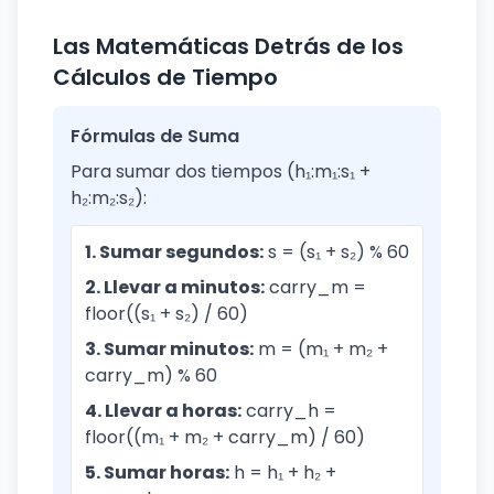
Las Matemáticas Detrás de los
Cálculos de Tiempo
Fórmulas de Suma
Para sumar dos tiempos (h₁:m₁:s₁ +
h₂:m₂:s₂):
1. Sumar segundos:
s = (s₁ + s₂) % 60
2. Llevar a minutos:
carry_m =
floor((s₁ + s₂) / 60)
3. Sumar minutos:
m = (m₁ + m₂ +
carry_m) % 60
4. Llevar a horas:
carry_h =
floor((m₁ + m₂ + carry_m) / 60)
5. Sumar horas:
h = h₁ + h₂ +