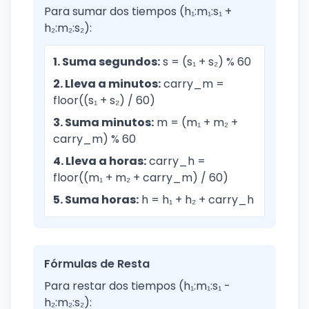
Para sumar dos tiempos (h₁:m₁:s₁ +
h₂:m₂:s₂):
1. Suma segundos:
s = (s₁ + s₂) % 60
2. Lleva a minutos:
carry_m =
floor((s₁ + s₂) / 60)
3. Suma minutos:
m = (m₁ + m₂ +
carry_m) % 60
4. Lleva a horas:
carry_h =
floor((m₁ + m₂ + carry_m) / 60)
5. Suma horas:
h = h₁ + h₂ + carry_h
Fórmulas de Resta
Para restar dos tiempos (h₁:m₁:s₁ -
h₂:m₂:s₂):