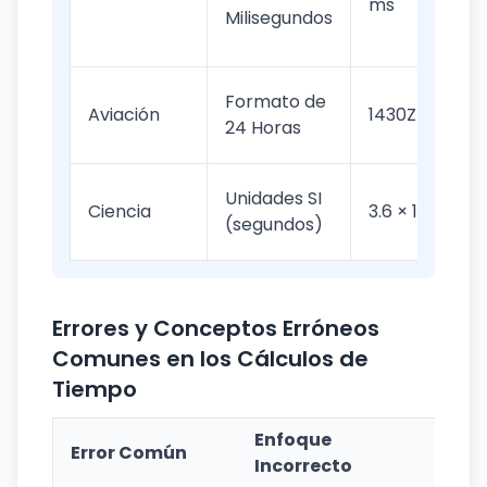
ms
Milisegundos
Formato de
Aviación
1430Z
24 Horas
Unidades SI
Ciencia
3.6 × 10³ s
(segundos)
Errores y Conceptos Erróneos
Comunes en los Cálculos de
Tiempo
Enfoque
Enfo
Error Común
Incorrecto
Corr