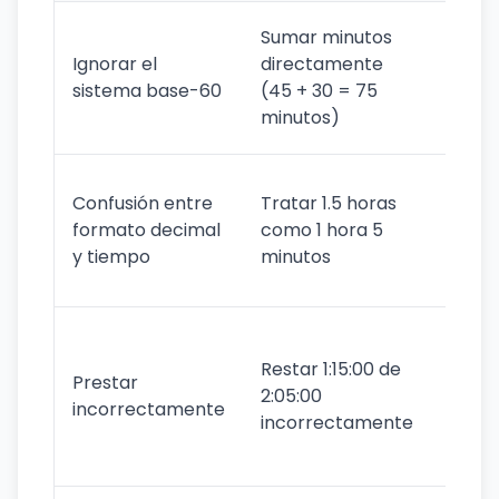
Conve
Sumar minutos
corr
Ignorar el
directamente
(45 + 
sistema base-60
(45 + 30 = 75
hora 
minutos)
minut
Conve
Confusión entre
Tratar 1.5 horas
corr
formato decimal
como 1 hora 5
(1.5 h
y tiempo
minutos
hora 
minut
Prest
corr
Restar 1:15:00 de
Prestar
de ho
2:05:00
incorrectamente
minut
incorrectamente
cuan
neces