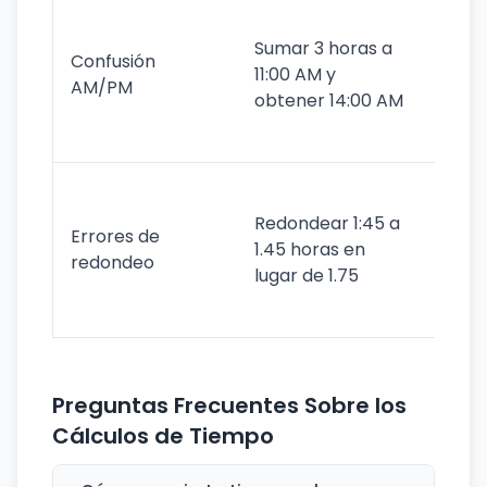
Conve
prime
Sumar 3 horas a
Confusión
forma
11:00 AM y
AM/PM
horas
obtener 14:00 AM
vuelta
horas
Usar
conve
Redondear 1:45 a
Errores de
corre
1.45 horas en
redondeo
(minu
lugar de 1.75
para 
decim
Preguntas Frecuentes Sobre los
Cálculos de Tiempo