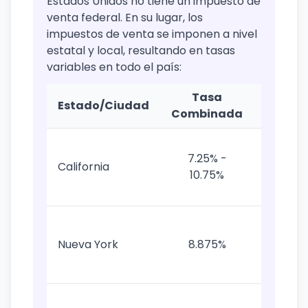
Estados Unidos no tiene un impuesto de
venta federal. En su lugar, los
impuestos de venta se imponen a nivel
estatal y local, resultando en tasas
variables en todo el país:
Tasa
Estado/Ciudad
Nota
Combinada
Base
7.25% -
7.25% 
California
10.75%
impues
locale
4.5%
ciudad
Nueva York
8.875%
4.375
estad
Estad