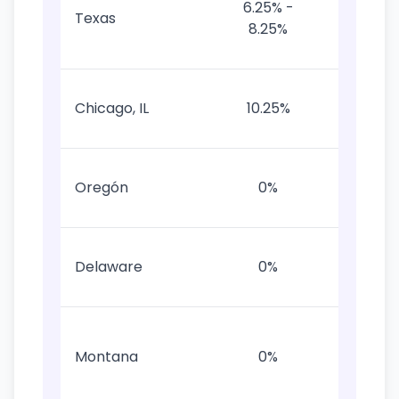
6.25% -
6.25% 
Texas
8.25%
local
hasta 
Uno de 
Chicago, IL
10.25%
más alt
en EE.U
Sin
Oregón
0%
impues
de ven
Sin
Delaware
0%
impues
de ven
Sin
impues
Montana
0%
de ven
estata