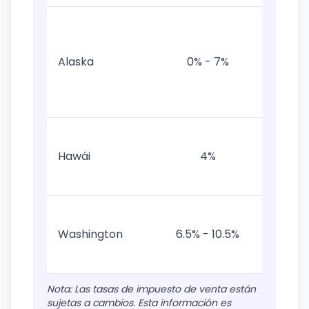
Sin
impues
estata
Alaska
0% - 7%
solo
impues
locale
Impues
Gener
Hawái
4%
sobr
Consu
Estad
6.5% 
Washington
6.5% - 10.5%
impues
locale
Nota: Las tasas de impuesto de venta están
sujetas a cambios. Esta información es