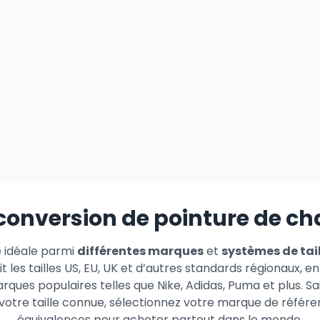
 conversion de pointure de c
e idéale parmi
différentes marques
et
systèmes de tai
t les tailles US, EU, UK et d’autres standards régionaux,
arques populaires telles que Nike, Adidas, Puma et plus. S
votre taille connue, sélectionnez votre marque de référe
équivalences pour acheter partout dans le monde.