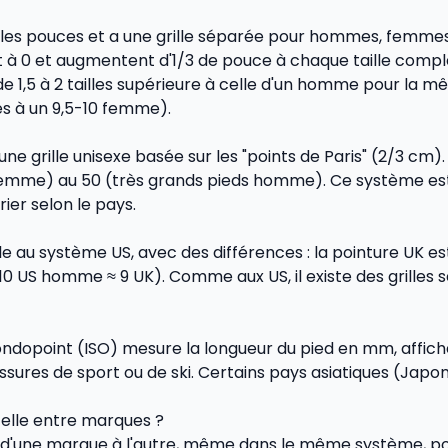
 les pouces et a une grille séparée pour hommes, femmes e
0 et augmentent d'1/3 de pouce à chaque taille complè
 1,5 à 2 tailles supérieure à celle d'un homme pour la mê
s à un 9,5-10 femme).
ne grille unisexe basée sur les "points de Paris" (2/3 cm).
 femme) au 50 (très grands pieds homme). Ce système est 
rier selon le pays.
 au système US, avec des différences : la pointure UK est
n 10 US homme ≈ 9 UK). Comme aux US, il existe des grilles
ondopoint (ISO) mesure la longueur du pied en mm, affich
sures de sport ou de ski. Certains pays asiatiques (Japo
-elle entre marques ?
 d'une marque à l'autre, même dans le même système, pour