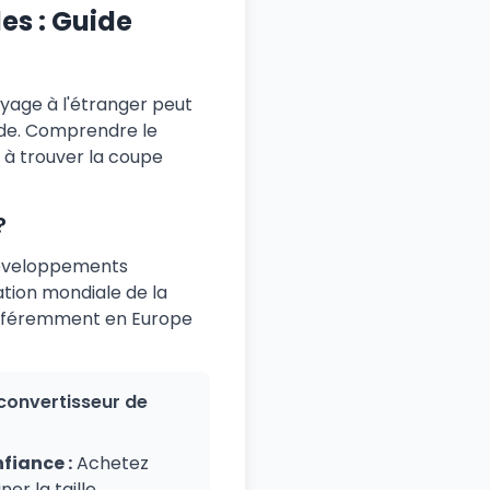
es : Guide
yage à l'étranger peut
onde. Comprendre le
 à trouver la coupe
?
 développements
ation mondiale de la
différemment en Europe
 convertisseur de
fiance :
Achetez
er la taille