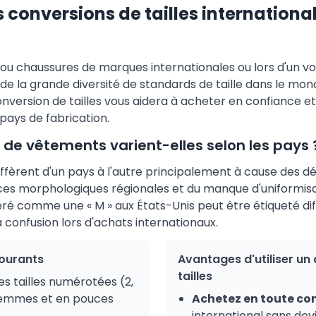
conversions de tailles international
u chaussures de marques internationales ou lors d'un vo
se de la grande diversité de standards de taille dans le m
version de tailles vous aidera à acheter en confiance et
 pays de fabrication.
s de vêtements varient-elles selon les pays 
diffèrent d'un pays à l'autre principalement à cause des
ences morphologiques régionales et du manque d'uniformis
éré comme une « M » aux États-Unis peut être étiqueté 
à confusion lors d'achats internationaux.
courants
Avantages d'utiliser un
tailles
des tailles numérotées (2,
s femmes et en pouces
Achetez en toute con
international sans devin