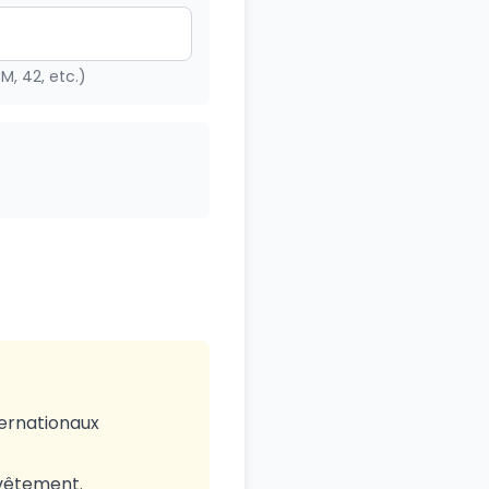
 M, 42, etc.)
ternationaux
e vêtement.