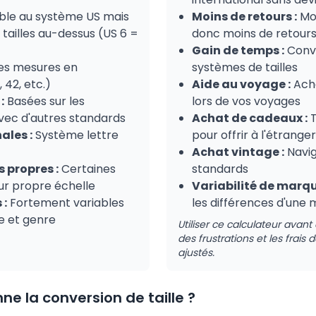
le au système US mais
Moins de retours :
Moi
tailles au-dessus (US 6 =
donc moins de retour
Gain de temps :
Conve
des mesures en
systèmes de tailles
 42, etc.)
Aide au voyage :
Ach
:
Basées sur les
lors de vos voyages
vec d'autres standards
Achat de cadeaux :
T
ales :
Système lettre
pour offrir à l'étranger
Achat vintage :
Navig
 propres :
Certaines
standards
eur propre échelle
Variabilité de marqu
 :
Fortement variables
les différences d'une 
e et genre
Utiliser ce calculateur avant
des frustrations et les frais 
ajustés.
 la conversion de taille ?