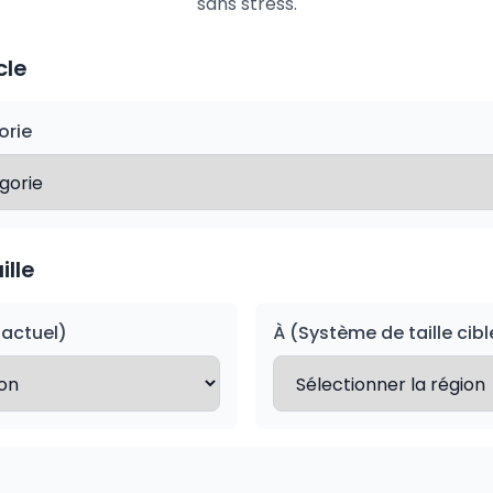
sans stress.
cle
orie
ille
 actuel)
À (Système de taille cibl