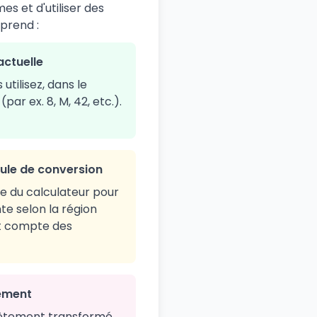
s et d'utiliser des
mprend :
 actuelle
 utilisez, dans le
par ex. 8, M, 42, etc.).
rmule de conversion
e du calculateur pour
nte selon la région
nt compte des
tement
vêtement transformé.