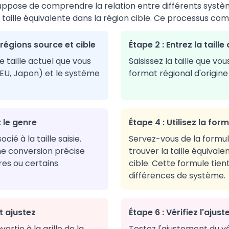
suppose de comprendre la relation entre différents système
 taille équivalente dans la région cible. Ce processus co
s régions source et cible
Étape 2 : Entrez la taille
e taille actuel que vous
Saisissez la taille que vous
K, EU, Japon) et le système
format régional d'origine (
 le genre
Étape 4 : Utilisez la fo
cié à la taille saisie.
Servez-vous de la formul
ne conversion précise
trouver la taille équivale
res ou certains
cible. Cette formule tie
différences de système.
t ajustez
Étape 6 : Vérifiez l'ajus
ertie à la grille de la
Testez l'ajustement du 