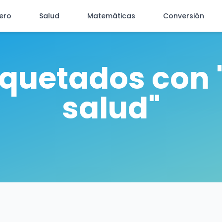
iero
Salud
Matemáticas
Conversión
tiquetados con 
salud"