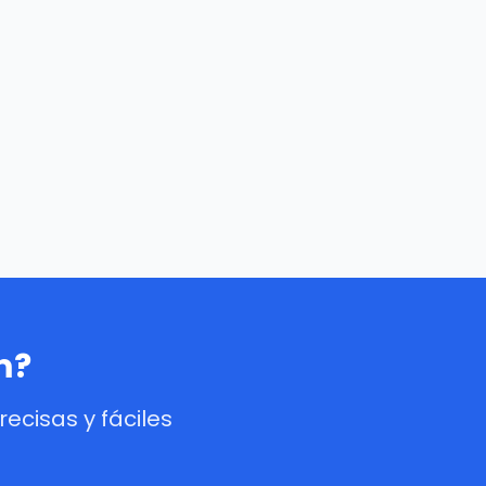
m?
cisas y fáciles