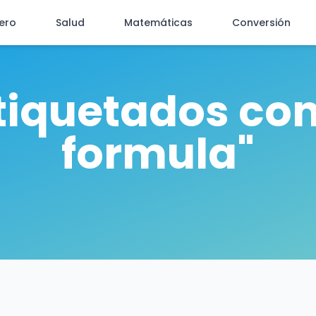
iero
Salud
Matemáticas
Conversión
etiquetados co
formula"