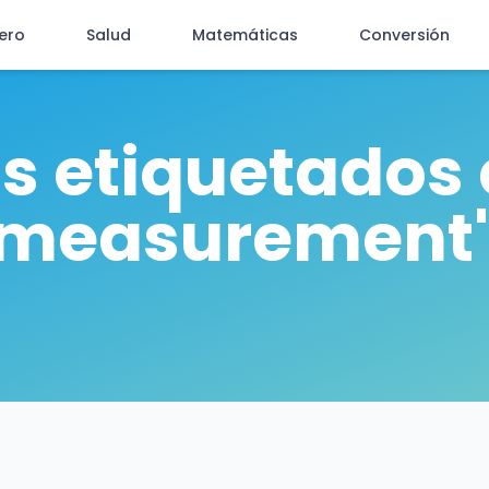
iero
Salud
Matemáticas
Conversión
os etiquetados 
measurement