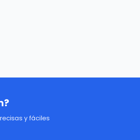
m?
cisas y fáciles