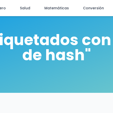
iero
Salud
Matemáticas
Conversión
tiquetados co
de hash"