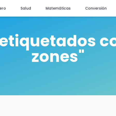
iero
Salud
Matemáticas
Conversión
 etiquetados co
zones"