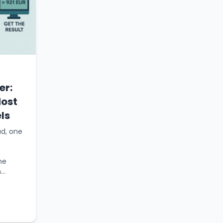
er:
Most
els
ad, one
he
..