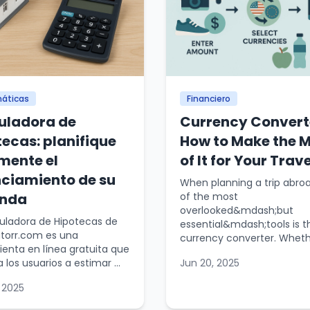
áticas
Financiero
uladora de
Currency Convert
tecas: planifique
How to Make the 
lmente el
of It for Your Trav
nciamiento de su
When planning a trip abro
enda
of the most
overlooked&mdash;but
uladora de Hipotecas de
essential&mdash;tools is t
atorr.com es una
currency converter. Wheth.
enta en línea gratuita que
 los usuarios a estimar ...
Jun 20, 2025
 2025