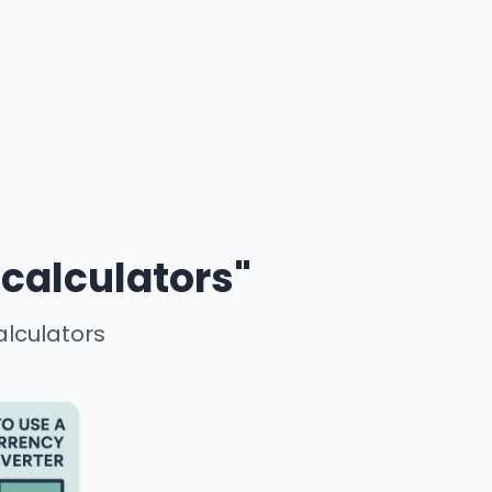
 calculators"
alculators