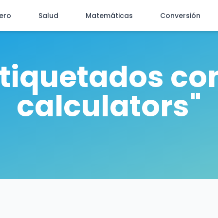
iero
Salud
Matemáticas
Conversión
etiquetados con
calculators"