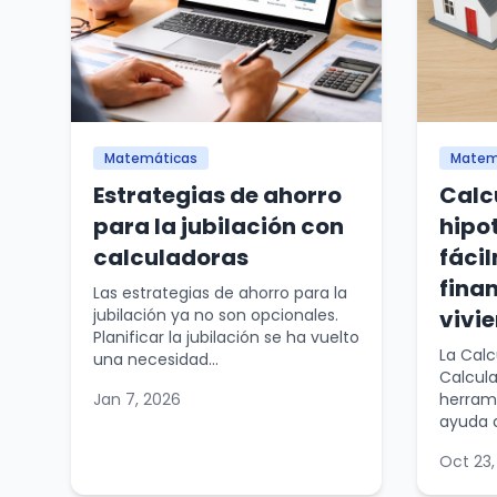
Matemáticas
Matem
Estrategias de ahorro
Calc
para la jubilación con
hipo
calculadoras
fáci
fina
Las estrategias de ahorro para la
jubilación ya no son opcionales.
vivi
Planificar la jubilación se ha vuelto
La Calc
una necesidad...
Calcul
Jan 7, 2026
herrami
ayuda a
Oct 23,