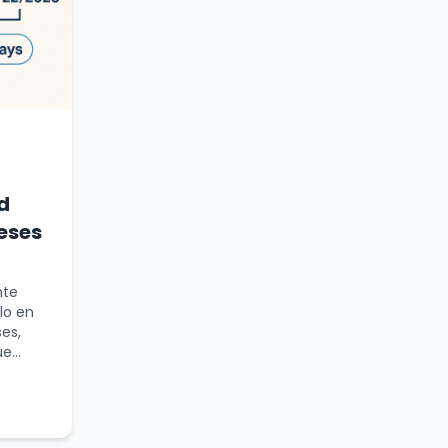
d
eses
nte
lo en
es,
...