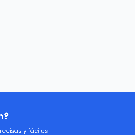
m?
cisas y fáciles