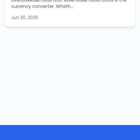
overlooked&mdash;but essential&mdash;tools is the
currency converter. Wheth...
Jun 20, 2025