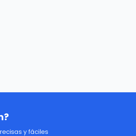
m?
cisas y fáciles