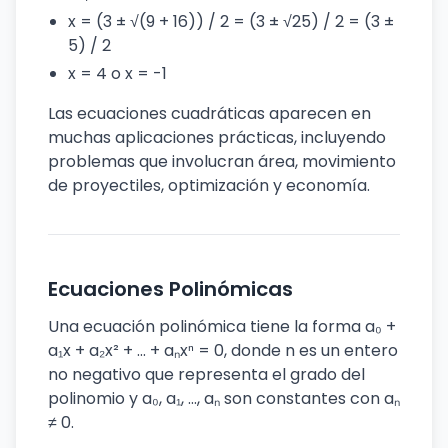
x = (3 ± √(9 + 16)) / 2 = (3 ± √25) / 2 = (3 ±
5) / 2
x = 4 o x = -1
Las ecuaciones cuadráticas aparecen en
muchas aplicaciones prácticas, incluyendo
problemas que involucran área, movimiento
de proyectiles, optimización y economía.
Ecuaciones Polinómicas
Una ecuación polinómica tiene la forma a₀ +
a₁x + a₂x² + ... + aₙxⁿ = 0, donde n es un entero
no negativo que representa el grado del
polinomio y a₀, a₁, ..., aₙ son constantes con aₙ
≠ 0.