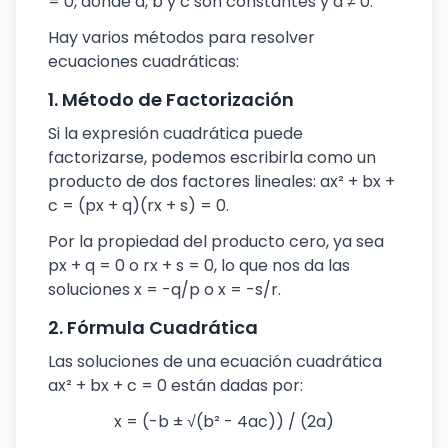
= 0, donde a, b y c son constantes y a ≠ 0.
Hay varios métodos para resolver
ecuaciones cuadráticas:
1. Método de Factorización
Si la expresión cuadrática puede
factorizarse, podemos escribirla como un
producto de dos factores lineales: ax² + bx +
c = (px + q)(rx + s) = 0.
Por la propiedad del producto cero, ya sea
px + q = 0 o rx + s = 0, lo que nos da las
soluciones x = -q/p o x = -s/r.
2. Fórmula Cuadrática
Las soluciones de una ecuación cuadrática
ax² + bx + c = 0 están dadas por:
x = (-b ± √(b² - 4ac)) / (2a)