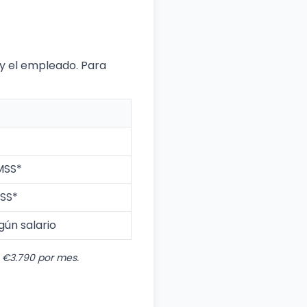
 y el empleado. Para
MSS*
MSS*
gún salario
 €3.790 por mes.