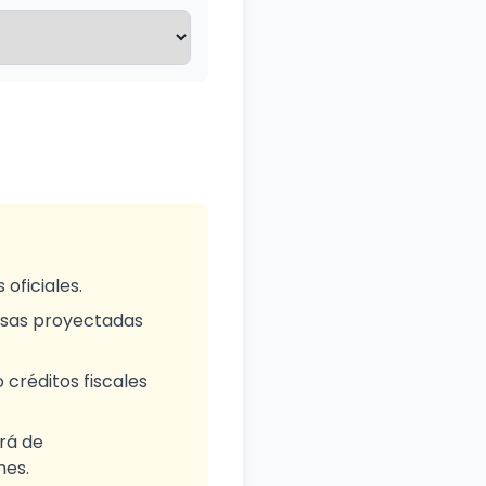
oficiales.
ncesas proyectadas
 créditos fiscales
erá de
mes.