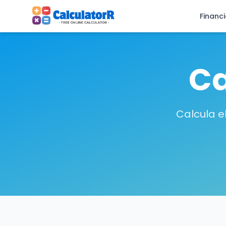
Financ
Ca
Calcula e