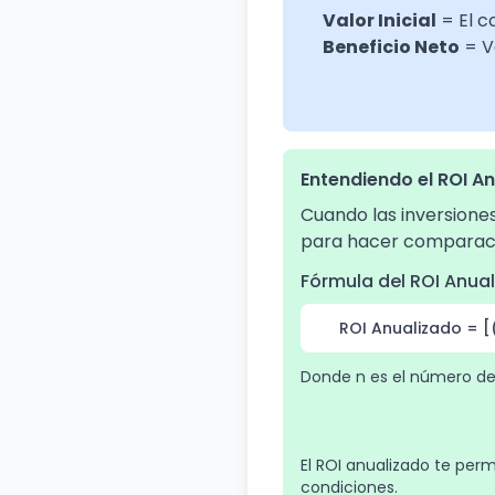
Valor Inicial
= El co
Beneficio Neto
= Va
Entendiendo el ROI A
Cuando las inversiones
para hacer comparaci
Fórmula del ROI Anua
ROI Anualizado = [(
Donde n es el número d
El ROI anualizado te per
condiciones.