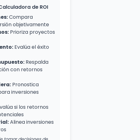
 Calculadora de ROI
es:
Compara
rsión objetivamente
sos:
Prioriza proyectos
s
ento:
Evalúa el éxito
supuesto:
Respalda
ación con retornos
iera:
Pronostica
para inversiones
valúa si los retornos
potenciales
ial:
Alinea inversiones
ros
de tomar decisiones de