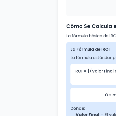
Cómo Se Calcula e
La fórmula básica del ROI
La Fórmula del ROI
La fórmula estándar pa
ROI = [(Valor Final d
O sim
Donde:
Valor Final
= El val