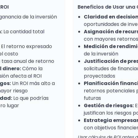
 ROI
Beneficios de Usar una
ganancia de la inversión
Claridad en decision
oportunidades de inve
:
La cantidad total
Asignación de recur
con mayores retorno
El retorno expresado
Medición de rendimi
l costo
de la inversión
 tasa anual de retorno
Justificación de pre
 dinero:
Cómo la
solicitudes de financi
sión afecta al ROI
proyectados
sgos:
Un ROI más alto a
Planificación financ
ayor riesgo
retornos potenciales 
idad:
Lo que podrías
futuras
ro lugar
Gestión de riesgos:
E
justifican los riesgos 
Estrategia empresar
con objetivos financie
Usar cálculos de ROI antes 