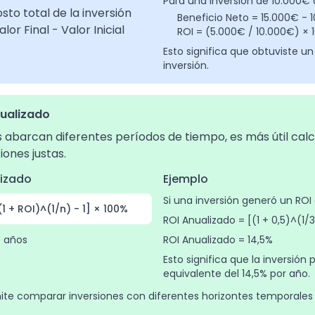
Para una inversión de 10.000€
sto total de la inversión
Beneficio Neto = 15.000€ - 
lor Final - Valor Inicial
ROI = (5.000€ / 10.000€) ×
Esto significa que obtuviste un
inversión.
nualizado
 abarcan diferentes períodos de tiempo, es más útil calc
ones justas.
lizado
Ejemplo
Si una inversión generó un ROI
1 + ROI)^(1/n) - 1] × 100%
ROI Anualizado = [(1 + 0,5)^(1/3
e años
ROI Anualizado = 14,5%
Esto significa que la inversión
equivalente del 14,5% por año.
mite comparar inversiones con diferentes horizontes temporales