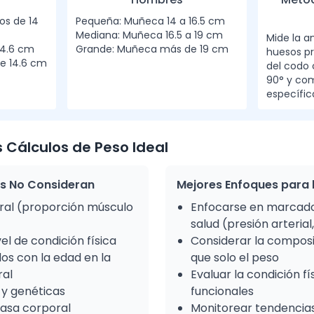
s de 14
Pequeña: Muñeca 14 a 16.5 cm
Mediana: Muñeca 16.5 a 19 cm
Mide la a
14.6 cm
Grande: Muñeca más de 19 cm
huesos p
e 14.6 cm
del codo 
90° y co
específic
s Cálculos de Peso Ideal
as No Consideran
Mejores Enfoques para 
al (proporción músculo
Enfocarse en marcado
salud (presión arterial,
vel de condición física
Considerar la compos
os con la edad en la
que solo el peso
ral
Evaluar la condición f
 y genéticas
funcionales
rasa corporal
Monitorear tendencias