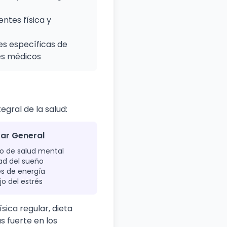
ntes física y
es específicas de
es médicos
egral de la salud:
tar General
o de salud mental
ad del sueño
es de energía
o del estrés
ica regular, dieta
 fuerte en los