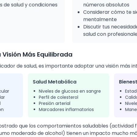
es de salud y condiciones
números absolutos
Considerar cómo te sie
mentalmente
Discutir tus necesidad
salud con profesional
a Visión Más Equilibrada
icador de salud, es importante adoptar una visión más int
Salud Metabólica
Bienes
cular
Niveles de glucosa en sangre
Estad
lar
Perfil de colesterol
Calid
d
Presión arterial
Nivel
ón
Marcadores inflamatorios
Manej
strado que los comportamientos saludables (actividad fís
nsumo moderado de alcohol) tienen un impacto mucho más