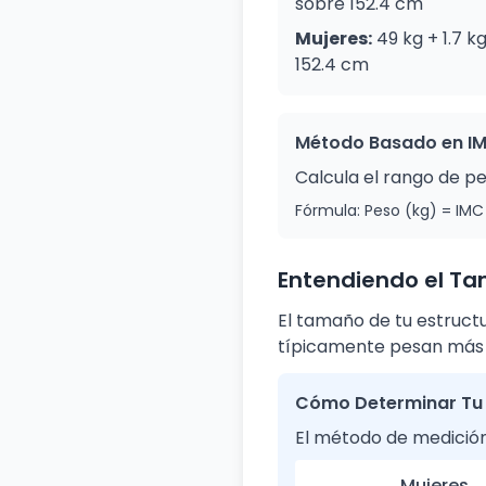
sobre 152.4 cm
Mujeres:
49 kg + 1.7 
152.4 cm
Método Basado en I
Calcula el rango de pe
Fórmula: Peso (kg) = IMC
Entendiendo el Ta
El tamaño de tu estruct
típicamente pesan más d
Cómo Determinar Tu 
El método de medició
Mujeres