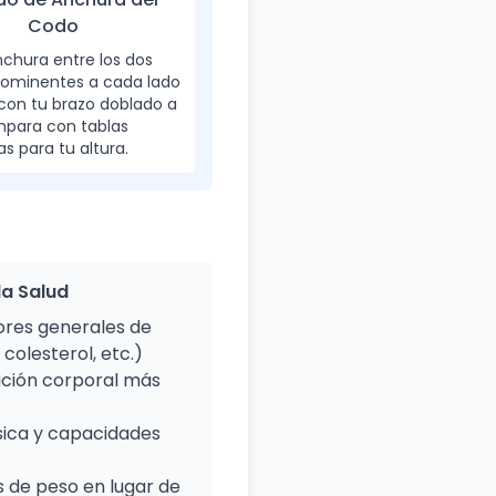
Codo
nchura entre los dos
rominentes a cada lado
con tu brazo doblado a
mpara con tablas
as para tu altura.
la Salud
res generales de
 colesterol, etc.)
ición corporal más
ísica y capacidades
 de peso en lugar de