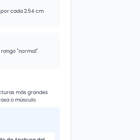
g por cada 2.54 cm
 rango "normal".
ucturas más grandes
rasa o músculo.
o de Anchura del