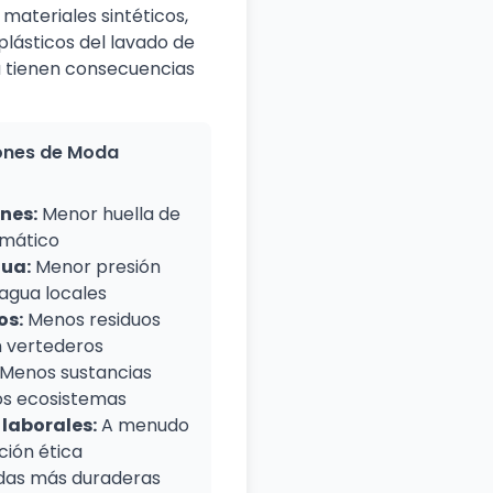
materiales sintéticos,
lásticos del lavado de
pa tienen consecuencias
iones de Moda
nes:
Menor huella de
imático
gua:
Menor presión
 agua locales
os:
Menos residuos
n vertederos
Menos sustancias
los ecosistemas
laborales:
A menudo
ión ética
as más duraderas