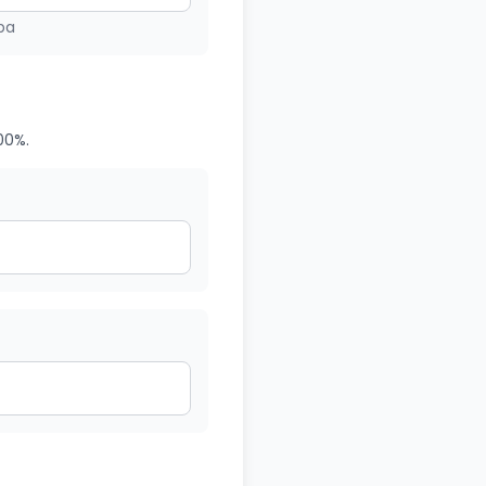
pa
00%.