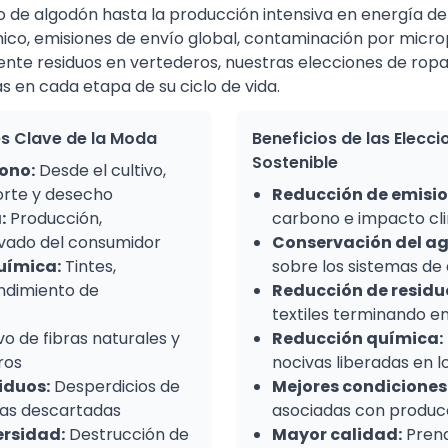
vo de algodón hasta la producción intensiva en energía de 
ico, emisiones de envío global, contaminación por microp
lmente residuos en vertederos, nuestras elecciones de ro
as en cada etapa de su ciclo de vida.
s Clave de la Moda
Beneficios de las Elecc
Sostenible
ono:
Desde el cultivo,
orte y desecho
Reducción de emisio
:
Producción,
carbono e impacto cl
vado del consumidor
Conservación del a
uímica:
Tintes,
sobre los sistemas de
ndimiento de
Reducción de residu
textiles terminando e
vo de fibras naturales y
Reducción química:
ros
nocivas liberadas en 
iduos:
Desperdicios de
Mejores condiciones 
as descartadas
asociadas con producc
ersidad:
Destrucción de
Mayor calidad:
Prend