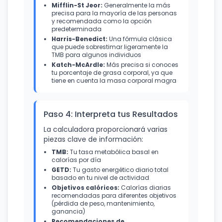
Mifflin-St Jeor:
Generalmente la más
precisa para la mayoría de las personas
y recomendada como la opción
predeterminada
Harris-Benedict:
Una fórmula clásica
que puede sobrestimar ligeramente la
TMB para algunos individuos
Katch-McArdle:
Más precisa si conoces
tu porcentaje de grasa corporal, ya que
tiene en cuenta la masa corporal magra
Paso 4: Interpreta tus Resultados
La calculadora proporcionará varias
piezas clave de información:
TMB:
Tu tasa metabólica basal en
calorías por día
GETD:
Tu gasto energético diario total
basado en tu nivel de actividad
Objetivos calóricos:
Calorías diarias
recomendadas para diferentes objetivos
(pérdida de peso, mantenimiento,
ganancia)
Recomendaciones de