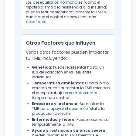
Los desequilibrios hormonales (como el
hipotiroidismo o la resistencia a la insulina)
pueden reducir significativamente la TMB y
hacer que el control de peso sea más
desafiante.
Otros Factores que Influyen
Varios otros factores pueden impactar
tu TMB, incluyendo:
Genética:
Puede representar hasta un
10% de variación en la TMB entre
individuos
Temperatura ambiental:
El calor o frío
extremo puede aumentar la TMB mientras
el cuerpo trabaja para mantener la
temperatura central
Embarazo y lactancia:
Aumentan la
TMB para apoyar el desarrollo fetal o la
producción de leche
Enfermedad y fiebre:
Pueden aumentar
temporalmente la TMB
Ayuno y restricción calórica severa:
Pueden disminuir la TMB mientras el