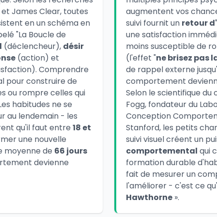
 et James Clear, toutes
augmentent vos chance
sistent en un schéma en
suivi fournit un
retour d
elé "La Boucle de
une satisfaction immédi
l
(déclencheur),
désir
moins susceptible de r
onse
(action) et
(l'effet "
ne brisez pas 
isfaction). Comprendre
de rappel externe jusqu'
al pour construire de
comportement devienn
s ou rompre celles qui
Selon le scientifique 
 Les habitudes ne se
Fogg, fondateur du Labo
r au lendemain - les
Conception Comportem
nt qu'il faut entre
18 et
Stanford, les petits ch
rmer une nouvelle
suivi visuel créent un p
ne moyenne de
66 jours
comportemental
qui c
rtement devienne
formation durable d'hab
fait de mesurer un co
l'améliorer - c'est ce qu
Hawthorne
».