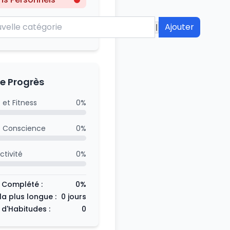
Ajouter
e Progrès
 et Fitness
0%
e Conscience
0%
ctivité
0%
 Complété :
0%
 la plus longue :
0 jours
 d'Habitudes :
0