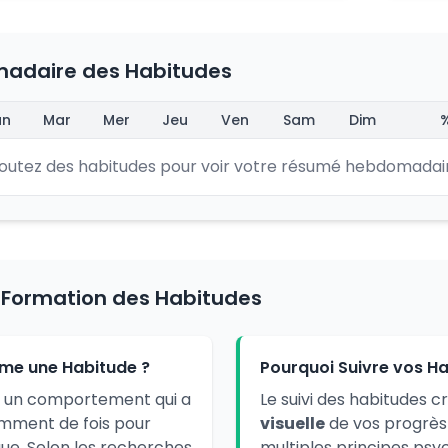
adaire des Habitudes
un
Mar
Mer
Jeu
Ven
Sam
Dim
joutez des habitudes pour voir votre résumé hebdomadair
a Formation des Habitudes
rme une Habitude ?
Pourquoi Suivre vos Ha
 un comportement qui a
Le suivi des habitudes 
amment de fois pour
visuelle
de vos progrès 
ue. Selon les recherches
multiples principes psy