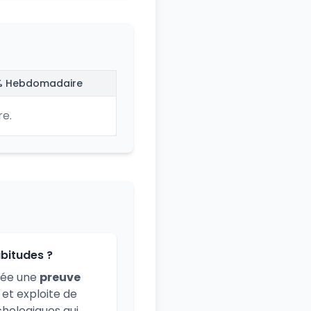
% Hebdomadaire
e.
bitudes ?
crée une
preuve
et exploite de
chologiques qui