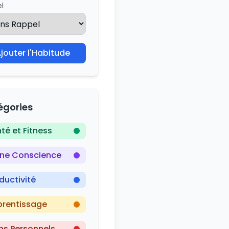
l
jouter l'Habitude
égories
té et Fitness
ine Conscience
ductivité
rentissage
ns Personnels