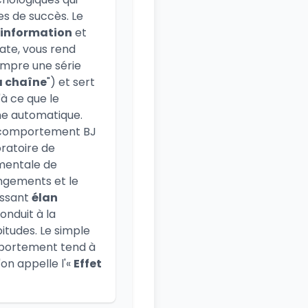
s de succès. Le
'information
et
ate, vous rend
ompre une série
la chaîne
") et sert
à ce que le
e automatique.
du comportement BJ
ratoire de
entale de
angements et le
uissant
élan
onduit à la
itudes. Le simple
mportement tend à
'on appelle l'«
Effet