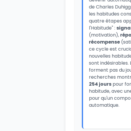
de Charles Duhigg
les habitudes con
quatre étapes app
l'Habitude" :
signa
(motivation),
rép
récompense
(sat
ce cycle est cruci
nouvelles habitude
sont indésirables.
forment pas du jou
recherches montre
254 jours
pour fo
habitude, avec u
pour qu'un compo
automatique.