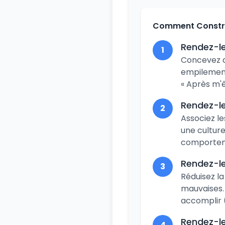
Comment Constru
Rendez-le
1
Concevez de
empilement 
« Après m'ê
Rendez-le
2
Associez le
une cultur
comportem
Rendez-le
3
Réduisez la
mauvaises.
accomplir (
Rendez-le
4