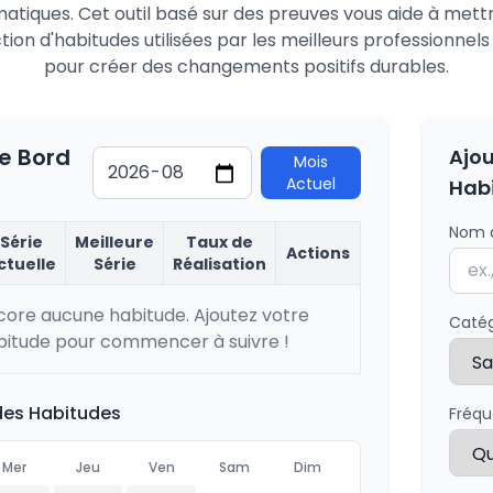
iques. Cet outil basé sur des preuves vous aide à met
ion d'habitudes utilisées par les meilleurs professionnel
pour créer des changements positifs durables.
e Bord
Ajou
Mois
Actuel
Hab
Nom d
Série
Meilleure
Taux de
Actions
ctuelle
Série
Réalisation
core aucune habitude. Ajoutez votre
Catég
itude pour commencer à suivre !
des Habitudes
Fréq
Mer
Jeu
Ven
Sam
Dim