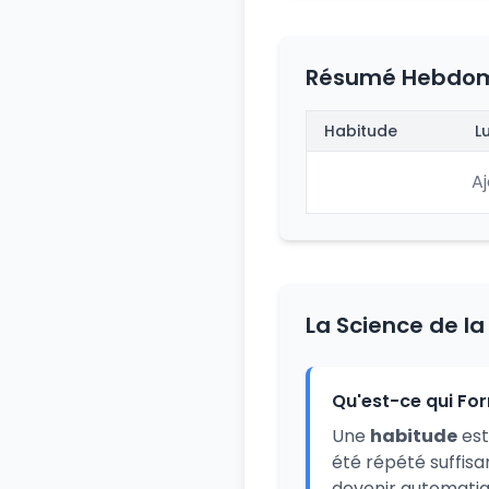
Résumé Hebdom
Habitude
L
A
La Science de l
Qu'est-ce qui Fo
Une
habitude
est
été répété suffis
devenir automatiq