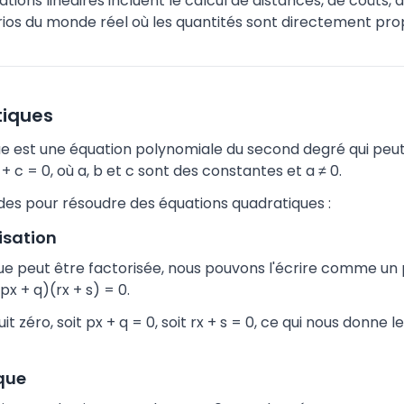
ations linéaires incluent le calcul de distances, de coûts
os du monde réel où les quantités sont directement prop
tiques
e est une équation polynomiale du second degré qui peut 
 c = 0, où a, b et c sont des constantes et a ≠ 0.
odes pour résoudre des équations quadratiques :
isation
que peut être factorisée, nous pouvons l'écrire comme un
(px + q)(rx + s) = 0.
t zéro, soit px + q = 0, soit rx + s = 0, ce qui nous donne l
que