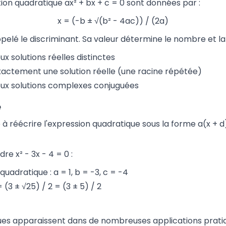
tion quadratique ax² + bx + c = 0 sont données par :
x = (-b ± √(b² - 4ac)) / (2a)
pelé le discriminant. Sa valeur détermine le nombre et la 
deux solutions réelles distinctes
a exactement une solution réelle (une racine répétée)
a deux solutions complexes conjuguées
é
réécrire l'expression quadratique sous la forme a(x + d)² +
e x² - 3x - 4 = 0 :
 quadratique : a = 1, b = -3, c = -4
= (3 ± √25) / 2 = (3 ± 5) / 2
ues apparaissent dans de nombreuses applications prat