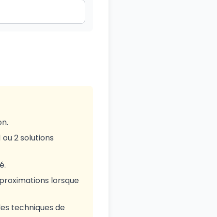
on.
 ou 2 solutions
é.
approximations lorsque
 des techniques de