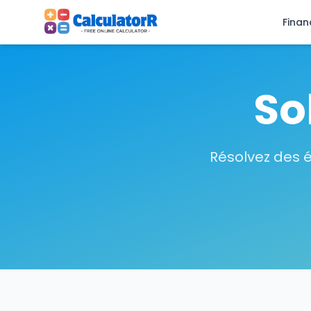
Finan
So
Résolvez des é