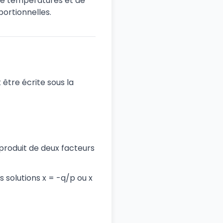
, de températures et de
ortionnelles.
être écrite sous la
 produit de deux facteurs
es solutions x = -q/p ou x