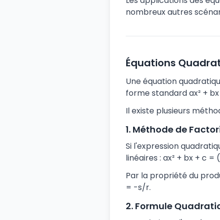
Les applications des équ
nombreux autres scénari
Équations Quadra
Une équation quadratiqu
forme standard ax² + bx +
Il existe plusieurs méth
1. Méthode de Factor
Si l'expression quadrati
linéaires : ax² + bx + c = 
Par la propriété du produi
= -s/r.
2. Formule Quadrati