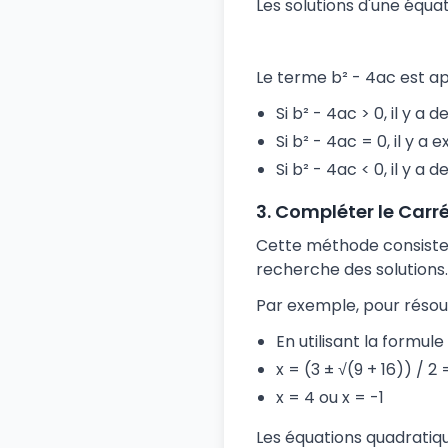
Les solutions d'une équa
Le terme b² - 4ac est ap
Si b² - 4ac > 0, il y a 
Si b² - 4ac = 0, il y 
Si b² - 4ac < 0, il y 
3. Compléter le Carr
Cette méthode consiste à 
recherche des solutions.
Par exemple, pour résoudr
En utilisant la formule
x = (3 ± √(9 + 16)) / 2 
x = 4 ou x = -1
Les équations quadratiq