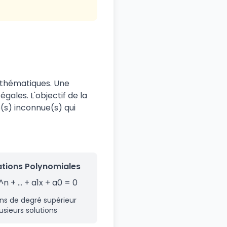
thématiques. Une
ales. L'objectif de la
e(s) inconnue(s) qui
tions Polynomiales
n + ... + a1x + a0 = 0
ns de degré supérieur
usieurs solutions