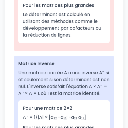
Pour les matrices plus grandes :
Le déterminant est calculé en
utilisant des méthodes comme le
développement par cofacteurs ou
la réduction de lignes.
Matrice Inverse
Une matrice carrée A a une inverse A⁻¹ si
et seulement si son déterminant est non
nul. L'inverse satisfait l'équation A × A⁻¹ =
A⁻¹ × A = I, où I est la matrice identité.
Pour une matrice 2×2 :
A⁻¹ = 1/|A| × [a₂₂ -a₁₂; -a₂₁ a₁₁]
Pour les matrices plus grandes :