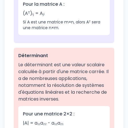
Pour la matrice A :
(Aᵀ)ᵢⱼ = Aⱼᵢ
Si A est une matrice m×n, alors Aᵀ sera
une matrice n×m.
Déterminant
Le déterminant est une valeur scalaire
calculée à partir d'une matrice carrée. Il
a de nombreuses applications,
notamment la résolution de systèmes
d'équations linéaires et la recherche de
matrices inverses.
Pour une matrice 2×2 :
|A| = a₁₁a₂₂ - a₁₂a₂₁