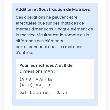
Addition et Soustraction de Matrices
Ces opérations ne peuvent être
effectuées que sur des matrices de
mêmes dimensions. Chaque élément de
la matrice résultat est la somme ou la
différence des éléments
correspondants dans les matrices
d'entrée.
Pour les matrices A et B de
dimensions m×n :
(A + B)ᵢⱼ = Aᵢⱼ + Bᵢⱼ
(A - B)ᵢⱼ = Aᵢⱼ - Bᵢⱼ
où i = 1, 2, ..., m et j = 1, 2, ..., n