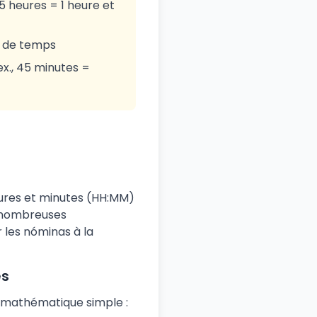
5 heures = 1 heure et
es de temps
ex., 45 minutes =
ures et minutes (HH:MM)
e nombreuses
r les nóminas à la
es
l mathématique simple :