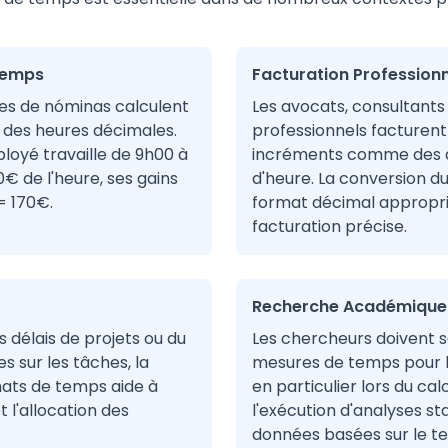
Temps
Facturation Professionn
es de nóminas calculent
Les avocats, consultants
se des heures décimales.
professionnels facturent
loyé travaille de 9h00 à
incréments comme des d
0€ de l'heure, ses gains
d'heure. La conversion du
= 170€.
format décimal appropri
facturation précise.
Recherche Académique e
s délais de projets ou du
Les chercheurs doivent s
s sur les tâches, la
mesures de temps pour l
ats de temps aide à
en particulier lors du c
et l'allocation des
l'exécution d'analyses sta
données basées sur le t