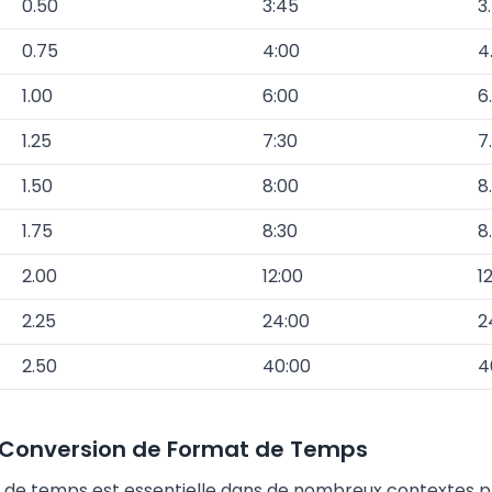
0.50
3:45
3
0.75
4:00
4
1.00
6:00
6
1.25
7:30
7
1.50
8:00
8
1.75
8:30
8
2.00
12:00
1
2.25
24:00
2
2.50
40:00
4
a Conversion de Format de Temps
 de temps est essentielle dans de nombreux contextes p