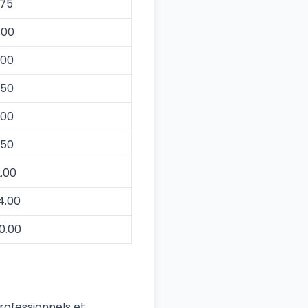
.75
.00
.00
.50
.00
.50
2.00
4.00
0.00
rofessionnels et