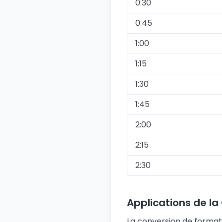
0:30
0:45
1:00
1:15
1:30
1:45
2:00
2:15
2:30
Applications de l
La conversion de format