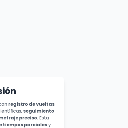
sión
con
registro de vueltas
ientíficas,
seguimiento
etraje preciso
. Esta
e tiempos parciales
y