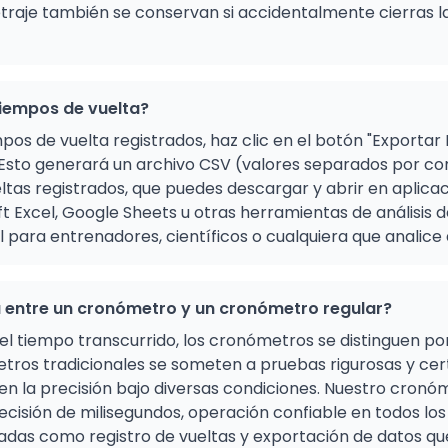
raje también se conservan si accidentalmente cierras la
iempos de vuelta?
pos de vuelta registrados, haz clic en el botón "Exportar 
 Esto generará un archivo CSV (valores separados por c
ltas registrados, que puedes descargar y abrir en aplica
 Excel, Google Sheets u otras herramientas de análisis d
l para entrenadores, científicos o cualquiera que analice
ia entre un cronómetro y un cronómetro regular?
 tiempo transcurrido, los cronómetros se distinguen por
tros tradicionales se someten a pruebas rigurosas y cert
 la precisión bajo diversas condiciones. Nuestro cronóme
recisión de milisegundos, operación confiable en todos los 
adas como registro de vueltas y exportación de datos qu