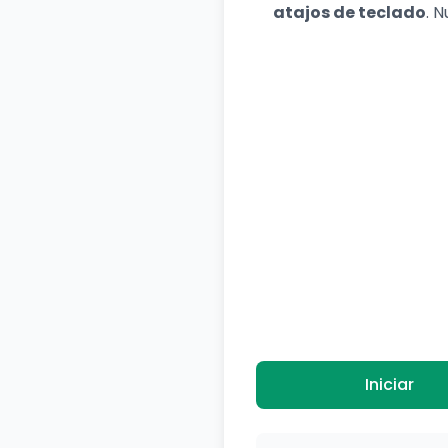
atajos de teclado
. 
Iniciar