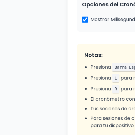
Opciones del Cro
Mostrar Milisegun
Notas:
Presiona
Barra Es
Presiona
para r
L
Presiona
para r
R
El cronómetro cont
Tus sesiones de c
Para sesiones de c
para tu dispositivo