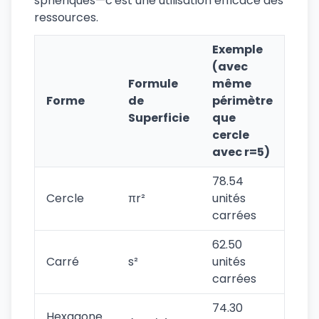
sphériques—c'est une utilisation efficace des
ressources.
Exemple
(avec
Formule
même
Forme
de
périmètre
Superficie
que
cercle
avec r=5)
78.54
Cercle
πr²
unités
carrées
62.50
Carré
s²
unités
carrées
74.30
Hexagone