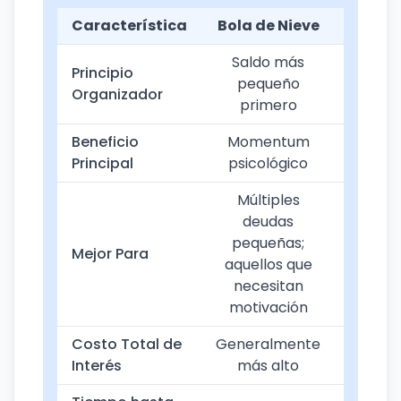
Característica
Bola de Nieve
Av
Saldo más
Principio
Tasa 
pequeño
Organizador
más al
primero
Beneficio
Momentum
Minimi
Principal
psicológico
de
Múltiples
deudas
Deud
pequeñas;
i
Mejor Para
aquellos que
opti
necesitan
mat
motivación
Costo Total de
Generalmente
Matem
Interés
más alto
má