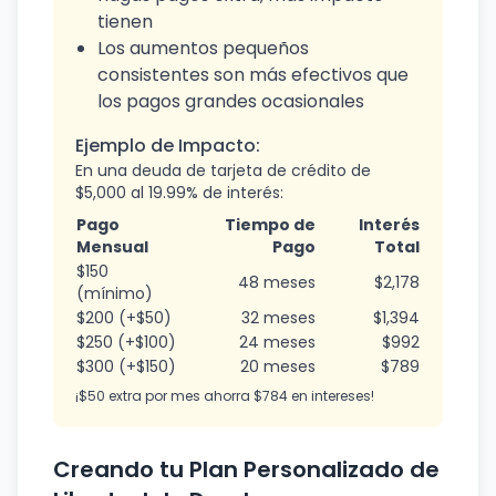
tienen
Los aumentos pequeños
consistentes son más efectivos que
los pagos grandes ocasionales
Ejemplo de Impacto:
En una deuda de tarjeta de crédito de
$5,000 al 19.99% de interés:
Pago
Tiempo de
Interés
Mensual
Pago
Total
$150
48 meses
$2,178
(mínimo)
$200 (+$50)
32 meses
$1,394
$250 (+$100)
24 meses
$992
$300 (+$150)
20 meses
$789
¡$50 extra por mes ahorra $784 en intereses!
Creando tu Plan Personalizado de