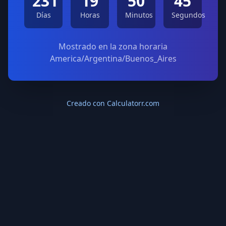
231
19
50
45
Días
Horas
Minutos
Segundos
Mostrado en la zona horaria
America/Argentina/Buenos_Aires
Creado con Calculatorr.com