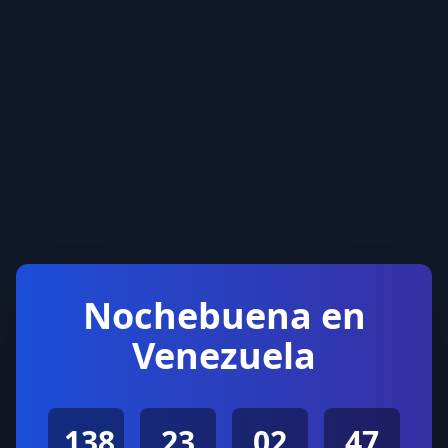
Nochebuena en
Venezuela
138
23
02
47