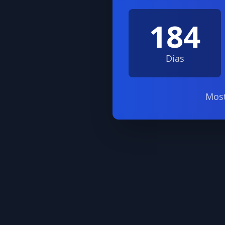
184
Días
Most