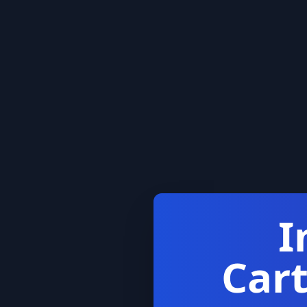
I
Car