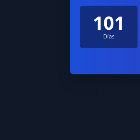
101
Días