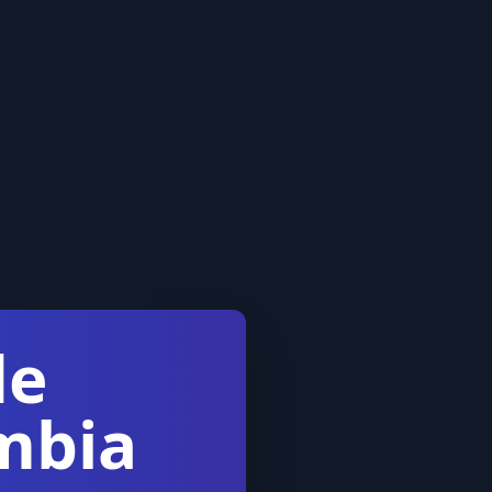
de
mbia