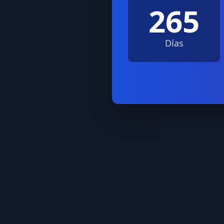
265
Días