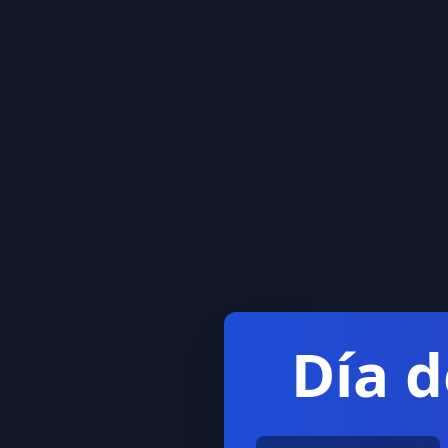
Día d