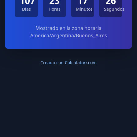
107
23
17
26
Días
Horas
Minutos
Segundos
Mostrado en la zona horaria
America/Argentina/Buenos_Aires
Creado con Calculatorr.com