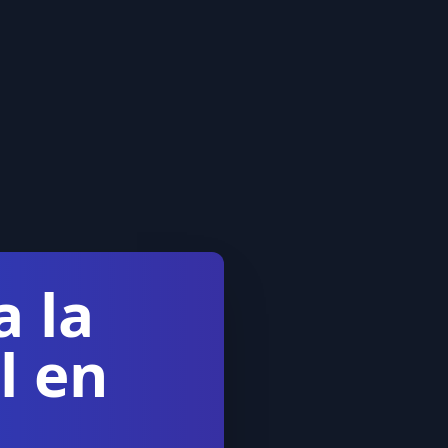
a la
l en