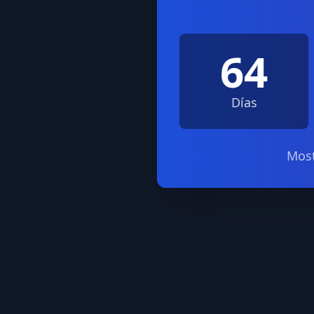
64
Días
Most