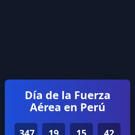
Día de la Fuerza
Aérea en Perú
347
19
15
42